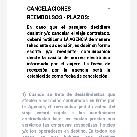
CANCELACIONES -
REEMBOLSOS - PLAZOS:
En caso que el pasajero decidiere
desistir y/o cancelar el viaje contratado,
deberá notificar a LA AGENCIA de manera
fehaciente su decisión, es decir en forma
escrita y/o mediante comunicación
desde la casilla de correo electrónico
informada por el viajero. La fecha de
recepción por la agencia será la
establecida como fecha de cancelación.
1) Cuando se trate de desistimientos que
afecten a servicios contratados en firme por
la Agencia, el reembolso pedido antes del
viaje estará sujeto a las condiciones
contractuales bajo las cuales presten sus
servicios las empresas respectivas, hoteles
y/o los operadores en destino. En todos los